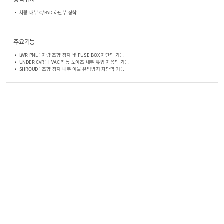
▪ 차량 내부 C/PAD 하단부 장착
주요기능
▪ LWR PNL : 차량 조향 장치 및 FUSE BOX 차단막 기능
▪ UNDER CVR : HVAC 작동 노이즈 내부 유입 차음막 기능
▪ SHROUD : 조향 장치 내부 이물 유입방지 차단막 기능
일신프라스틱㈜ 주소 : 대구광역시 달성군 구지면 국가산단북로 80